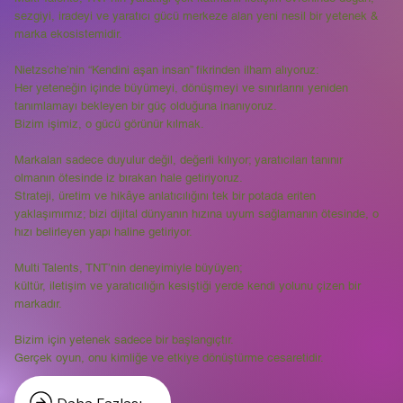
sezgiyi, iradeyi ve yaratıcı gücü merkeze alan yeni nesil bir yetenek &
marka ekosistemidir.
Nietzsche’nin “Kendini aşan insan” fikrinden ilham alıyoruz:
Her yeteneğin içinde büyümeyi, dönüşmeyi ve sınırlarını yeniden
tanımlamayı bekleyen bir güç olduğuna inanıyoruz.
Bizim işimiz, o gücü görünür kılmak.
Markaları sadece duyulur değil, değerli kılıyor; yaratıcıları tanınır
olmanın ötesinde iz bırakan hale getiriyoruz.
Strateji, üretim ve hikâye anlatıcılığını tek bir potada eriten
yaklaşımımız; bizi dijital dünyanın hızına uyum sağlamanın ötesinde, o
hızı belirleyen yapı haline getiriyor.
Multi Talents, TNT’nin deneyimiyle büyüyen;
kültür, iletişim ve yaratıcılığın kesiştiği yerde kendi yolunu çizen bir
markadır.
Bizim için yetenek sadece bir başlangıçtır.
Gerçek oyun, onu kimliğe ve etkiye dönüştürme cesaretidir.
Daha Fazlası