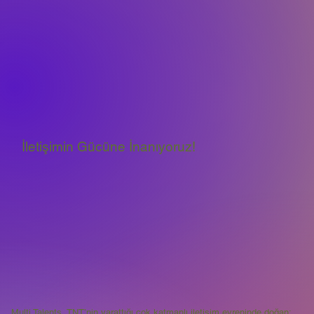
İletişimin Gücüne İnanıyoruz!
Multi Talents, TNT’nin yarattığı çok katmanlı iletişim evreninde doğan;